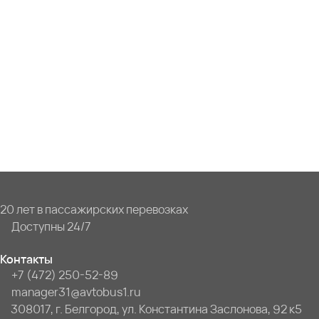
20 лет в пассажирских перевозках
Доступны 24/7
Контакты
+7 (472) 250-52-89
manager31@avtobus1.ru
308017, г. Белгород, ул. Константина Заслонова, 92 к5